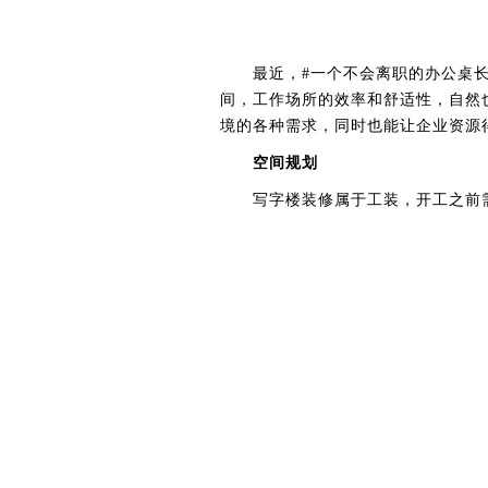
最近，#一个不会离职的办公桌长啥
间，工作场所的效率和舒适性，自然
境的各种需求，同时也能让企业资源
空间规划
写字楼装修属于工装，开工之前需
区域、休息区域和接待区域等的布局
况人员如何从容撤退，人员流量等。
注意灯光效果
在灯光设计方面，要根据不同功能
的照明亮度。好的灯光设计可以提升