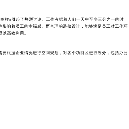
样#引起了热烈讨论。工作占据着人们一天中至少三分之一的时
也影响着员工的幸福感。而合理的
装修设计
，能够满足员工对工作环
得以高效利用。
要根据企业情况进行空间规划，对各个功能区进行划分，包括办公
。另外，还要充分考虑消防或紧急疏散方面的问题，一旦遇到紧急情
区域的实际需求，充分考虑自然光的利用，科学计算出各自的合理
办公室的舒适度和专业感，也能为员工创造更好的工作环境。