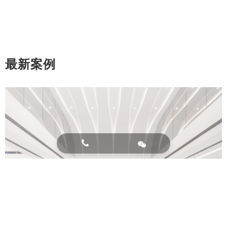
最新案例
