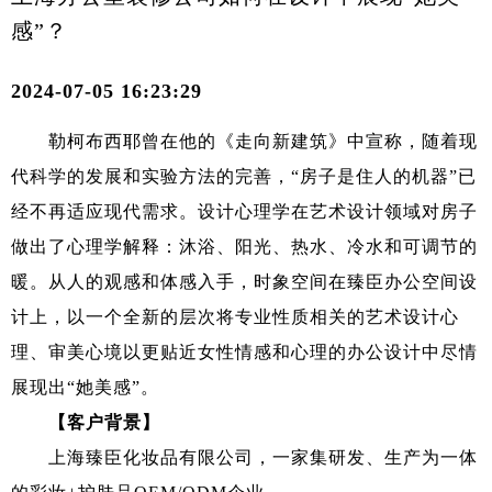
感”？
2024-07-05 16:23:29
勒柯布西耶曾在他的《走向新建筑》中宣称，随着现
代科学的发展和实验方法的完善，“房子是住人的机器”已
经不再适应现代需求。设计心理学在艺术设计领域对房子
做出了心理学解释：沐浴、阳光、热水、冷水和可调节的
暖。从人的观感和体感入手，时象空间在臻臣办公空间设
计上，以一个全新的层次将专业性质相关的艺术设计心
理、审美心境以更贴近女性情感和心理的办公设计中尽情
展现出“她美感”。
【客户背景】
上海臻臣化妆品有限公司，一家集研发、生产为一体