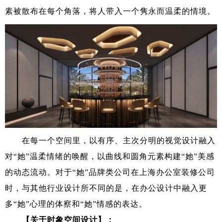
素被散布在每个角落，将人带入一个隽永而温柔的情境。
在每一个空间里，以有序、主次分明的视觉设计融入
对“她”温柔情绪的唤醒，以曲线和圆角元素构建“她”美感
的动态流动。对于“她”品牌类公司在
上海办公室装修公司
时，与其他行业设计所不同的是，在办公设计中融入更
多“她”心理的体察和“她”情感的表达。
【关于
时象空间设计
】：