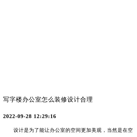
写字楼办公室怎么装修设计合理
2022-09-28 12:29:16
设计是为了能让办公室的空间更加美观，当然是在空