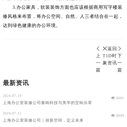
3.办公家具，软装装饰方面也应该根据商用写字楼装
修风格来布置，将办公空间、自然、人三者结合在一起，
达到绿色健康的办公环境。
返回
上
T1D时
下
一
象资讯
一
篇
篇
最新资讯
2024-07-19
6661
上海办公室装修公司奏响科技与美学的交响乐章
2024-07-12
8049
上海办公室装修公司｜创新空间，定义未来