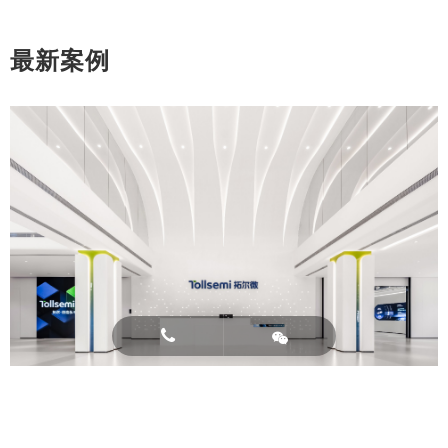
最新案例

拓尔微电子西安研发办公总部